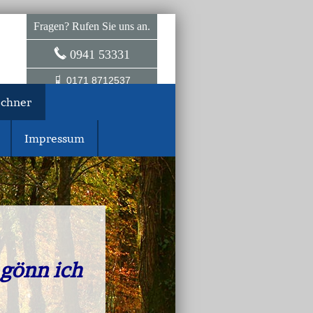
Fragen? Rufen Sie uns an.
0941 53331
0171 8712537
echner
Impressum
anz
 gönn ich