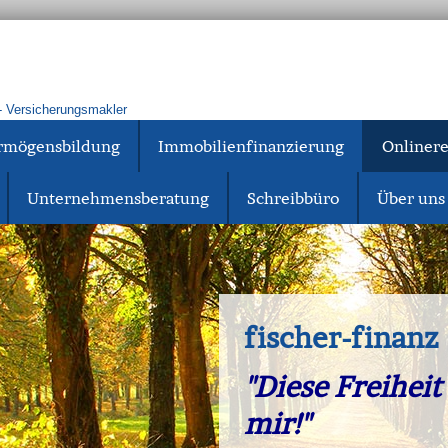
 Ver­sicherungs­makler
rmögensbildung
Immobilienfinanzierung
Onliner
Unternehmensberatung
Schreibbüro
Über uns
fischer-fin
"Diese Freiheit
mir!"