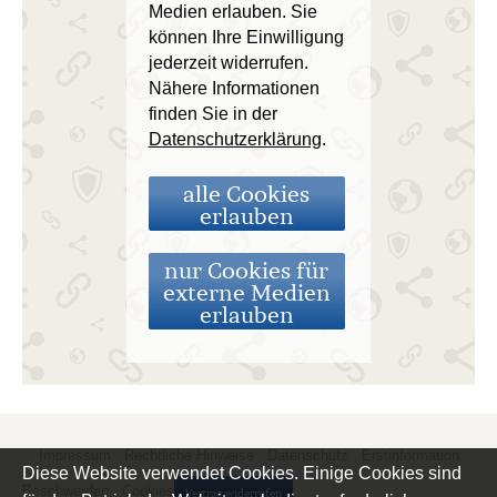
Medien erlauben. Sie
können Ihre Einwilligung
jederzeit widerrufen.
Nähere Informationen
finden Sie in der
Datenschutzerklärung
.
alle Cookies
erlauben
nur Cookies für
externe Medien
erlauben
Impressum
·
Rechtliche Hinweise
·
Datenschutz
·
Erstinformation
·
Diese Website verwendet Cookies. Einige Cookies sind
Beschwerden
·
Cookies
Vertrag widerrufen